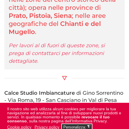
città); opera nelle province di
Prato, Pistoia, Siena
; nelle aree
geografiche del
Chianti e del
Mugello
.
Per lavori al di fuori di queste zone, si
prega di contattarci per informazioni
dettagliate.
Calce Studio Imbiancature
di Gino Sorrentino
- Via Roma, 19 - San Casciano in Val di Pesa
(FI)
Il nostro sito web utilizza alcuni cookies per migliorare la tua
navigazione ed analizzarla al fine di sviluppare nuovi prodotti e
C.F.: SRRGNI90T25I438E - P.IVA: 06937570486
servizi. In qualsiasi momento è possibile
revocare il tuo
consenso
, sulla nostra pagina dell'Informativa Privacy.
Cookie policy
Privacy policy
◮
Personalizza: