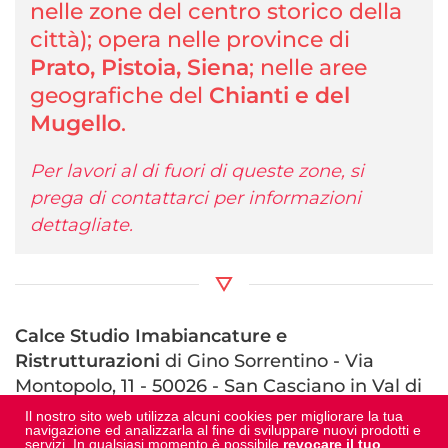
nelle zone del centro storico della
città); opera nelle province di
Prato, Pistoia, Siena
; nelle aree
geografiche del
Chianti e del
Mugello
.
Per lavori al di fuori di queste zone, si
prega di contattarci per informazioni
dettagliate.
Calce Studio Imabiancature e
Ristrutturazioni
di Gino Sorrentino - Via
Montopolo, 11 - 50026 - San Casciano in Val di
Pesa (FI)
Il nostro sito web utilizza alcuni cookies per migliorare la tua
navigazione ed analizzarla al fine di sviluppare nuovi prodotti e
C.F.: SRRGNI90T25I438E - P.IVA: 06937570486
servizi. In qualsiasi momento è possibile
revocare il tuo