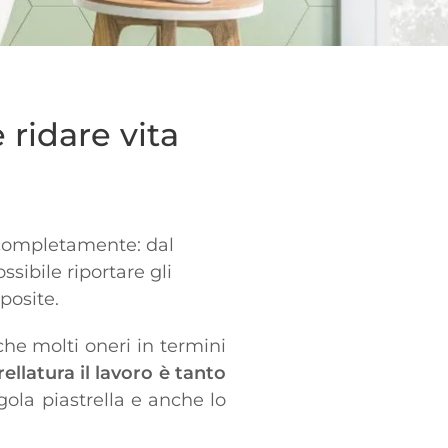
 ridare vita
o completamente: dal
sibile riportare gli
posite.
che molti oneri in termini
llatura il lavoro è tanto
ola piastrella e anche lo