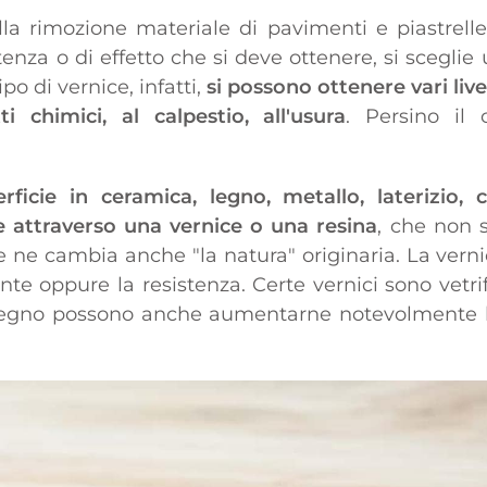
lla rimozione materiale di pavimenti e piastrelle 
tenza o di effetto che si deve ottenere, si sceglie 
po di vernice, infatti,
si possono ottenere vari livel
ti chimici, al calpestio, all'usura
. Persino il 
erficie in ceramica, legno, metallo, laterizi
 attraverso una vernice o una resina
, che non s
he ne cambia anche "la natura" originaria. La vern
nte oppure la resistenza. Certe vernici sono vetrif
 legno possono anche aumentarne notevolmente la