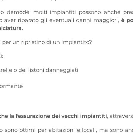
i o demodé, molti impiantiti possono anche pres
 aver riparato gli eventuali danni maggiori,
è po
iciatura.
er un ripristino di un impiantito?
i:
relle o dei listoni danneggiati
iformante
he la fessurazione dei vecchi impiantiti
, attraver
o sono ottimi per abitazioni e locali, ma sono anch