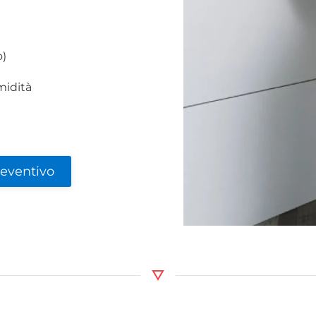
o)
midità
reventivo