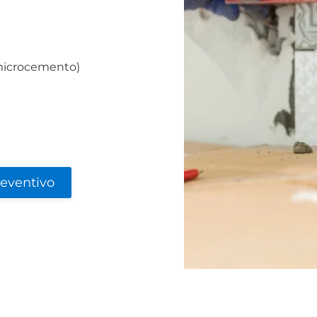
 microcemento)
reventivo