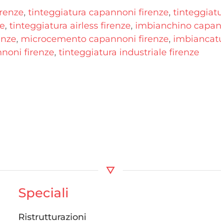
irenze
,
tinteggiatura capannoni firenze
,
tinteggiatu
ze
,
tinteggiatura airless firenze
,
imbianchino capan
enze
,
microcemento capannoni firenze
,
imbiancatu
nnoni firenze
,
tinteggiatura industriale firenze
Speciali
Ristrutturazioni