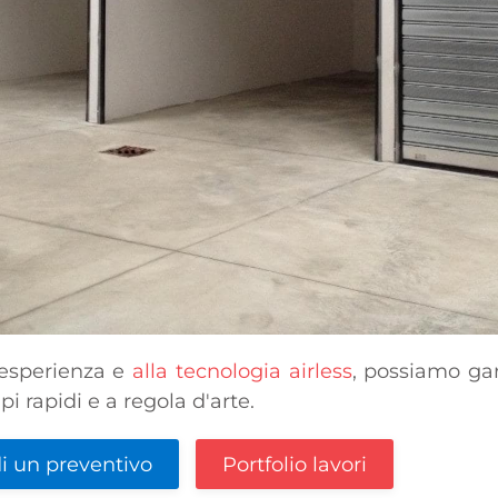
 esperienza e
alla tecnologia airless
, possiamo gar
i rapidi e a regola d'arte.
i un preventivo
Portfolio lavori