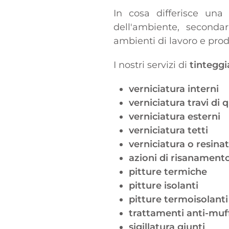
In cosa differisce una 
dell'ambiente, secondar
ambienti di lavoro e pro
I nostri servizi di
tinteggi
verniciatura interni
verniciatura travi di 
verniciatura esterni
verniciatura tetti
verniciatura o resina
azioni di risanament
pitture termiche
pitture isolanti
pitture termoisolanti
trattamenti anti-muf
sigillatura giunti